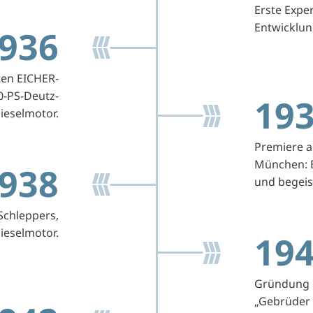
Erste Expe
Entwicklun
936
ten EICHER-
0-PS-Deutz-
19
ieselmotor.
Premiere a
München: E
938
und begeis
Schleppers,
ieselmotor.
19
Gründung d
„Gebrüder 