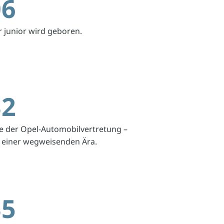
06
r junior wird geboren.
32
 der Opel-Automobilvertretung –
 einer wegweisenden Ära.
35