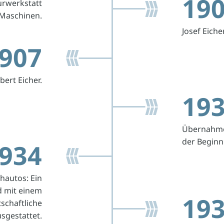
19
urwerkstatt
 Maschinen.
Josef Eiche
907
bert Eicher.
19
Übernahme
der Beginn
934
hautos: Ein
 mit einem
19
schaftliche
sgestattet.