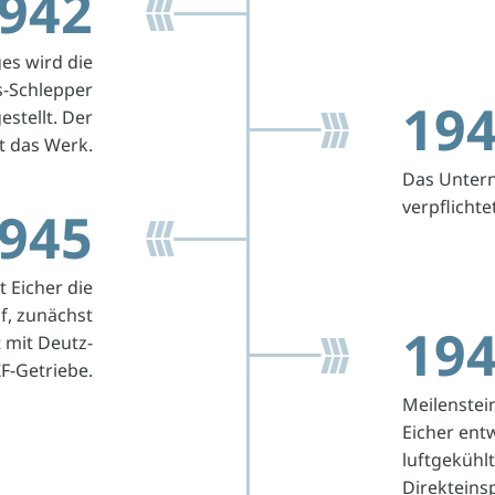
942
es wird die
s-Schlepper
19
stellt. Der
t das Werk.
Das Untern
verpflichtet
945
 Eicher die
f, zunächst
19
 mit Deutz-
F-Getriebe.
Meilenstei
Eicher ent
luftgekühl
Direkteins