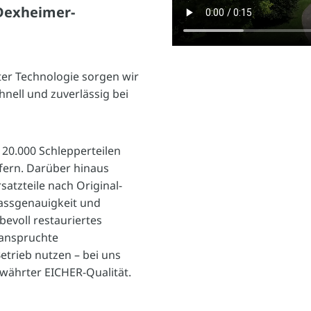
 Dexheimer-
er Technologie sorgen wir
chnell und zuverlässig bei
120.000 Schlepperteilen
efern. Darüber hinaus
rsatzteile nach Original-
assgenauigkeit und
ebevoll restauriertes
eanspruchte
etrieb nutzen – bei uns
bewährter EICHER-Qualität.